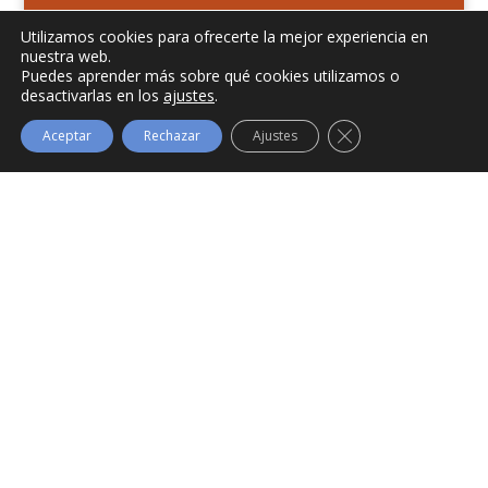
Utilizamos cookies para ofrecerte la mejor experiencia en
nuestra web.
Puedes aprender más sobre qué cookies utilizamos o
desactivarlas en los
ajustes
.
Cerrar el banner de
Aceptar
Rechazar
Ajustes