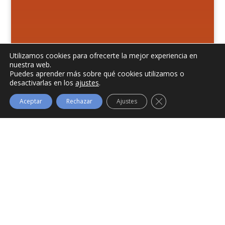
Utilizamos cookies para ofrecerte la mejor experiencia en
nuestra web.
Puedes aprender más sobre qué cookies utilizamos o
desactivarlas en los
ajustes
.
Cerrar el banner de
Aceptar
Rechazar
Ajustes