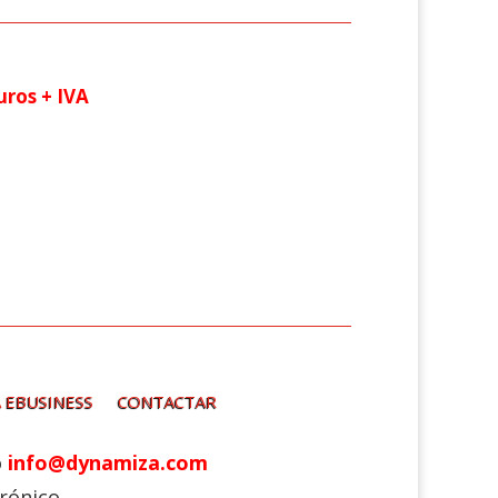
os + IVA
 EBUSINESS
CONTACTAR
o
info@dynamiza.com
rónico.