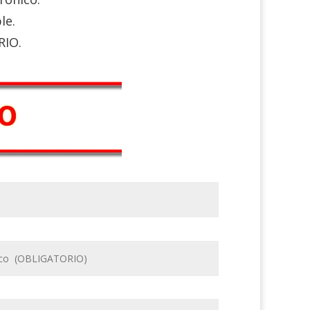
le.
RIO.