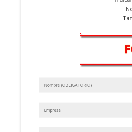
No
Tam